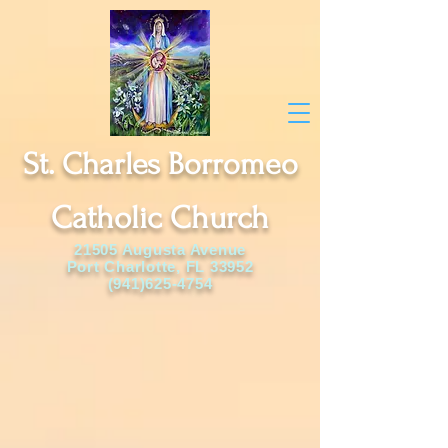
St. Charles Borromeo
Catholic Church
21505 Augusta Avenue
Port Charlotte, FL 33952
(941)625-4754