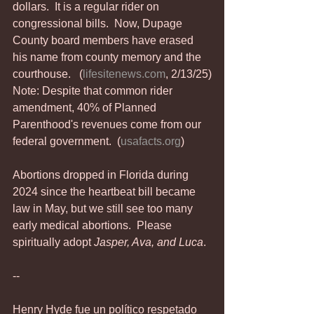
dollars.  It is a regular rider on 
congressional bills.  Now, Dupage 
County board members have erased 
his name from county memory and the 
courthouse.   (
lifesitenews.com
, 2/13/25)
Note: Despite that common rider 
amendment, 40% of Planned 
Parenthood's revenues come from our 
federal government.  (
usafacts.org
)
Abortions dropped in Florida during 
2024 since the heartbeat bill became 
law in May, but we still see too many 
early medical abortions.  Please 
spiritually adopt 
Jasper, Ava, and Luca
.
--
Henry Hyde fue un político respetado 